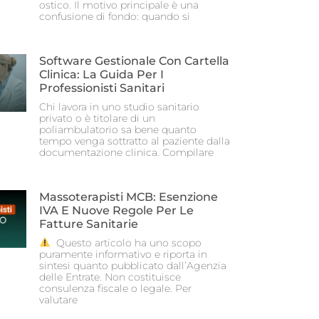
ostico. Il motivo principale è una
confusione di fondo: quando si
Software Gestionale Con Cartella
Clinica: La Guida Per I
Professionisti Sanitari
Chi lavora in uno studio sanitario
privato o è titolare di un
poliambulatorio sa bene quanto
tempo venga sottratto al paziente dalla
documentazione clinica. Compilare
Massoterapisti MCB: Esenzione
IVA E Nuove Regole Per Le
Fatture Sanitarie
Questo articolo ha uno scopo
puramente informativo e riporta in
sintesi quanto pubblicato dall’Agenzia
delle Entrate. Non costituisce
consulenza fiscale o legale. Per
valutare