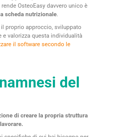
e rende OsteoEasy davvero unico è
la scheda nutrizionale
.
 il proprio approccio, sviluppato
e valorizza questa individualità
zare il software secondo le
anamnesi del
ione di creare la propria struttura
 lavorare.
i specifiche di cui hai bisogno per